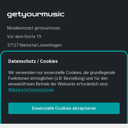
Musikkonzept getyourmusic
Vor dem Dorfe 19
37127 Niemetal Löwenhagen
Deutschland | Germany
Datenschutz / Cookies
E-Mail:
info@getyourmusic.de
Wir verwenden nur essenzielle Cookies, die grund­legende
Alle Informationen
Funktionen ermöglichen (z.B. Bestellung) und für den
einwand­freien Betrieb der Webseite erforderlich sind.
Kontakt
Weitere Informationen
Bezahlen & Versand
CD-Anbieter werden
Essenzielle Cookies akzeptieren
CD-Anbieter-Login