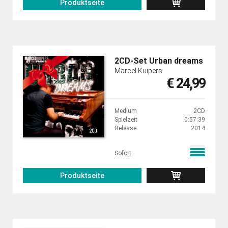
Produktseite
2CD-Set Urban dreams
Marcel Kuipers
€ 24,99
Medium
2CD
Spielzeit
0:57:39
Release
2014
Sofort
Produktseite