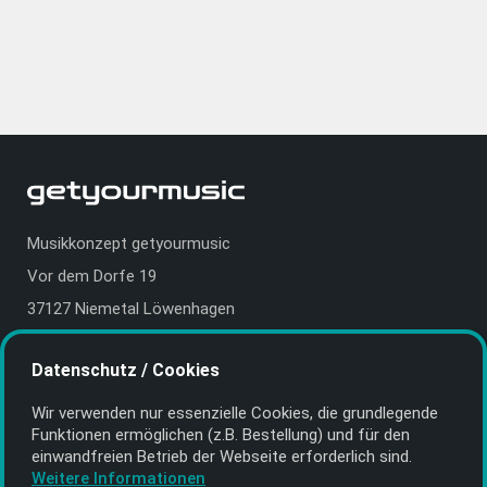
Musikkonzept getyourmusic
Vor dem Dorfe 19
37127 Niemetal Löwenhagen
Deutschland | Germany
Datenschutz / Cookies
E-Mail:
info@getyourmusic.de
Wir verwenden nur essenzielle Cookies, die grund­legende
Alle Informationen
Funktionen ermöglichen (z.B. Bestellung) und für den
einwand­freien Betrieb der Webseite erforderlich sind.
Kontakt
Weitere Informationen