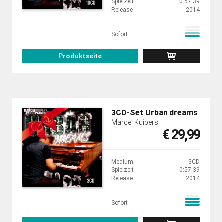
Spielzeit
0:57:39
Release
2014
Sofort
Produktseite
3CD-Set Urban dreams
Marcel Kuipers
€ 29,99
Medium
3CD
Spielzeit
0:57:39
Release
2014
Sofort