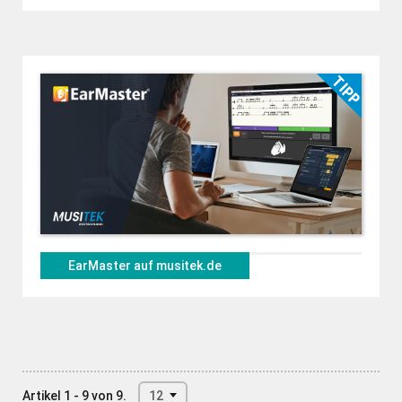
EarMaster auf musitek.de
Artikel 1 - 9 von 9.
12