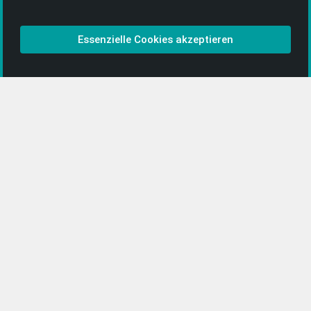
Bezahlen & Versand
CD-Anbieter werden
Essenzielle Cookies akzeptieren
CD-Anbieter-Login
[…]
PopRock
Jazz
Klassik
Straßenmusik
Alle Kategorien …
Featured Artists
About getyourmusic
Startseite