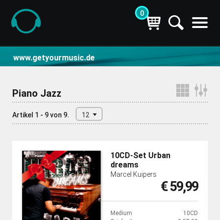
0
CD- und Produktsuche | getyourmusic
www.getyourmusic.de
Piano Jazz
Artikel 1 - 9 von 9.
12
10CD-Set Urban
dreams
Marcel Kuipers
€ 59,99
Medium
10CD