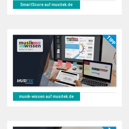
SmartScore auf musitek.de
musik-wissen auf musitek.de