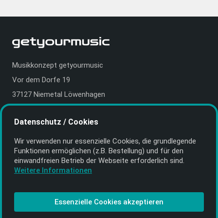
Musikkonzept getyourmusic
Vor dem Dorfe 19
37127 Niemetal Löwenhagen
Deutschland | Germany
Datenschutz / Cookies
E-Mail:
info@getyourmusic.de
Wir verwenden nur essenzielle Cookies, die grund­legende
Alle Informationen
Funktionen ermöglichen (z.B. Bestellung) und für den
einwand­freien Betrieb der Webseite erforderlich sind.
Kontakt
Weitere Informationen
Bezahlen & Versand
CD-Anbieter werden
Essenzielle Cookies akzeptieren
CD-Anbieter-Login