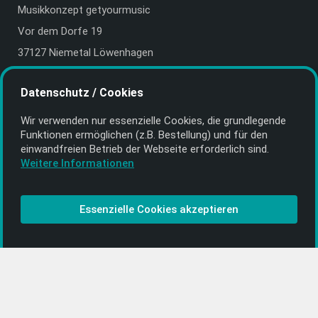
Musikkonzept getyourmusic
Vor dem Dorfe 19
37127 Niemetal Löwenhagen
Deutschland | Germany
Datenschutz / Cookies
E-Mail:
info@getyourmusic.de
Wir verwenden nur essenzielle Cookies, die grund­legende
Alle Informationen
Funktionen ermöglichen (z.B. Bestellung) und für den
einwand­freien Betrieb der Webseite erforderlich sind.
Kontakt
Weitere Informationen
Bezahlen & Versand
CD-Anbieter werden
Essenzielle Cookies akzeptieren
CD-Anbieter-Login
[…]
PopRock