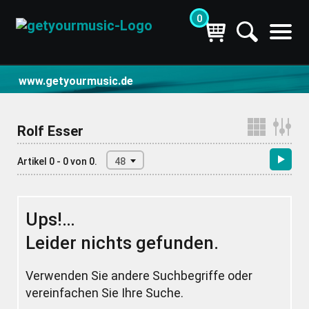
0
CD- und Produktsuche | getyourmusic
www.getyourmusic.de
Rolf Esser
Artikel 0 - 0 von 0.
48
Ups!…
Leider nichts gefunden.
Verwenden Sie andere Suchbegriffe oder
vereinfachen Sie Ihre Suche.