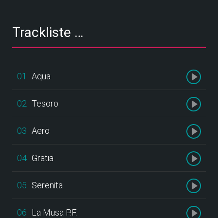
Trackliste …
01
Aqua
02
Tesoro
03
Aero
04
Gratia
05
Serenita
06
La Musa P.F.