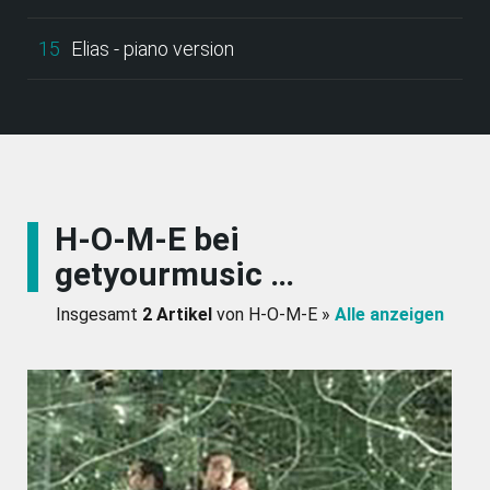
15
Elias - piano version
H-O-M-E bei
getyourmusic …
Insgesamt
2 Artikel
von H-O-M-E »
Alle anzeigen