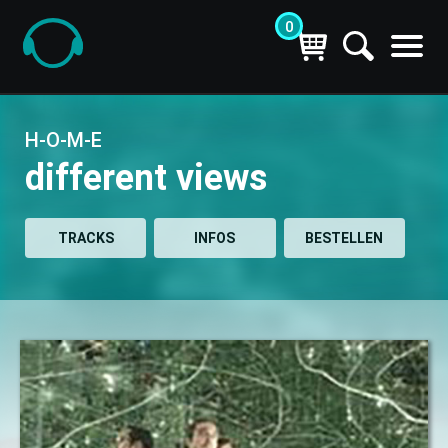
0
H-O-M-E| different views (CD) bei getyourmusic
H-O-M-E
different views
TRACKS
INFOS
BESTELLEN