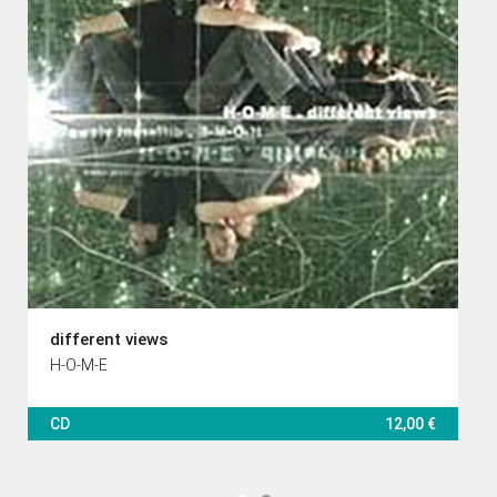
different views
H-O-M-E
CD
12,00 €