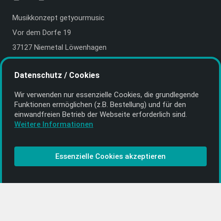
Musikkonzept getyourmusic
Vor dem Dorfe 19
37127 Niemetal Löwenhagen
Deutschland | Germany
Datenschutz / Cookies
E-Mail:
info@getyourmusic.de
Wir verwenden nur essenzielle Cookies, die grund­legende
Alle Informationen
Funktionen ermöglichen (z.B. Bestellung) und für den
einwand­freien Betrieb der Webseite erforderlich sind.
Kontakt
Weitere Informationen
Bezahlen & Versand
CD-Anbieter werden
Essenzielle Cookies akzeptieren
CD-Anbieter-Login
[…]
PopRock