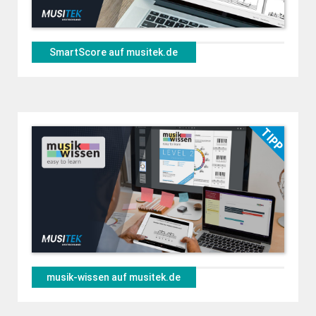
SmartScore auf musitek.de
musik-wissen auf musitek.de