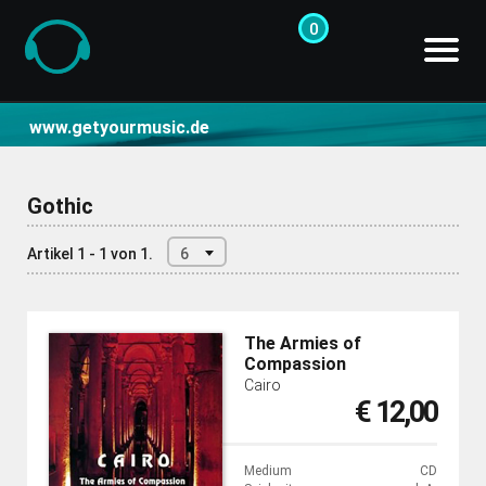
0
CD- und Produktsuche | getyourmusic
www.getyourmusic.de
Gothic
Artikel 1 - 1 von 1.
6
The Armies of
Compassion
Cairo
€ 12,00
Medium
CD